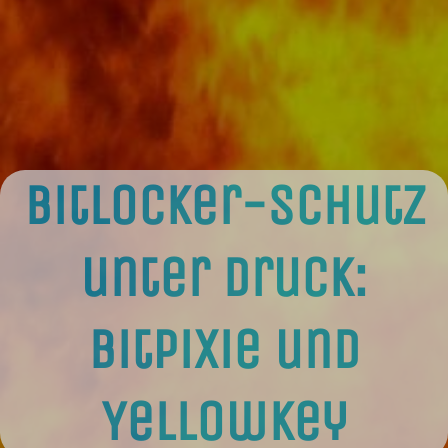
BitLocker-Schutz
unter Druck:
bitpixie und
YellowKey