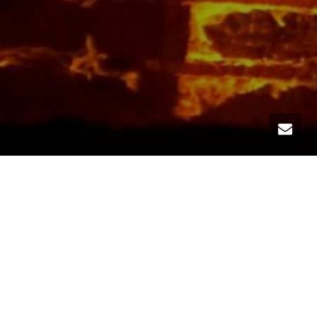
Zwei aktuelle Schwachstellen (bitpixie und
YellowKey) erlauben es Angreifern mit
kurzzeitigem physischem Zugriff auf ein Gerät, die
BitLocker-Festplattenverschlüsselung zu umgehen
und auf die Daten zuzugreifen – betroffen ist